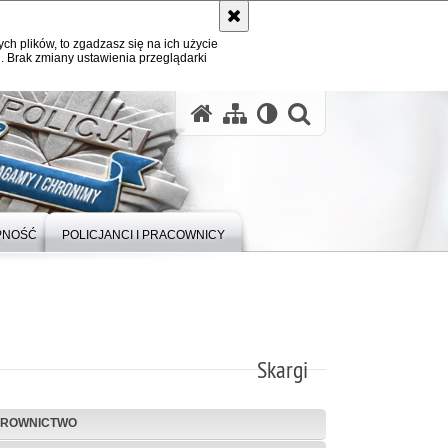
ych plików, to zgadzasz się na ich użycie
. Brak zmiany ustawienia przeglądarki
otwórz wysz
PNOŚĆ
POLICJANCI I PRACOWNICY
Skargi
EROWNICTWO