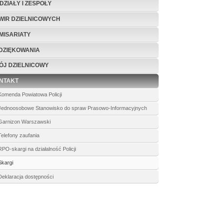
DZIAŁY I ZESPOŁY
WIR DZIELNICOWYCH
MISARIATY
DZIĘKOWANIA
ÓJ DZIELNICOWY
NTAKT
Komenda Powiatowa Policji
Jednoosobowe Stanowisko do spraw Prasowo-Informacyjnych
Garnizon Warszawski
Telefony zaufania
RPO-skargi na działalność Policji
Skargi
Deklaracja dostępności