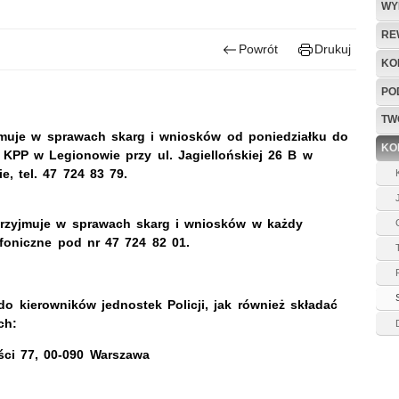
WY
RE
Powrót
Drukuj
KO
PO
TW
jmuje w sprawach skarg i wniosków od poniedziałku do
KO
 KPP w Legionowie przy ul. Jagiellońskiej 26 B w
ie,
tel. 47 724 83 79.
rzyjmuje w sprawach skarg i wniosków w każdy
efoniczne pod nr 47 724 82 01.
do kierowników jednostek Policji, jak również składać
ch:
ości 77, 00-090 Warszawa