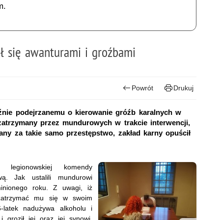
m.
ł się awanturami i groźbami
Powrót
Drukuj
źnie podejrzanemu o kierowanie gróźb karalnych w
ł zatrzymany przez mundurowych w trakcie interwencji,
rany za takie samo przestępstwo, zakład karny opuścił
ego legionowskiej komendy
ą. Jak ustalili mundurowi
inionego roku. Z uwagi, iż
 zatrzymać mu się w swoim
-latek nadużywa alkoholu i
 groził jej oraz jej synowi.