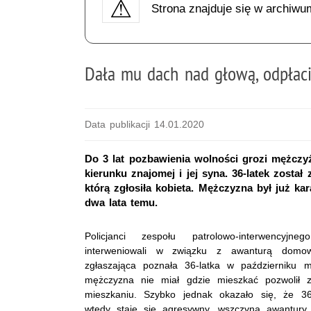
Strona znajduje się w archiwu
Dała mu dach nad głową, odpłaci
Data publikacji 14.01.2020
Do 3 lat pozbawienia wolności grozi mężczy
kierunku znajomej i jej syna. 36-latek zosta
którą zgłosiła kobieta. Mężczyzna był już ka
dwa lata temu.
Policjanci zespołu patrolowo-interwencyjn
interweniowali w związku z awanturą domow
zgłaszająca poznała 36-latka w październiku m
mężczyzna nie miał gdzie mieszkać pozwolił
mieszkaniu. Szybko jednak okazało się, że 36
wtedy staje się agresywny, wszczyna awantury i