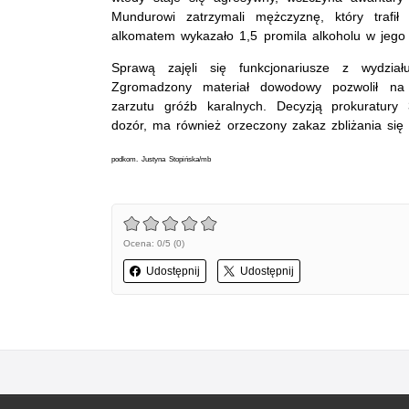
Mundurowi zatrzymali mężczyznę, który trafił 
alkomatem wykazało 1,5 promila alkoholu w jego
Sprawą zajęli się funkcjonariusze z wydział
Zgromadzony materiał dowodowy pozwolił na 
zarzutu gróźb karalnych. Decyzją prokuratury 3
dozór, ma również orzeczony zakaz zbliżania się
podkom. Justyna Stopińska/mb
Ocena: 0/5 (0)
Udostępnij
Udostępnij