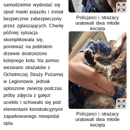
samodzielnie wydostać się
spod maski pojazdu i został
Policjanci i strażacy
bezpiecznie zabezpieczony
uratowali dwa młode
przez zgłaszających. Chwilę
kocięta
później sytuacja
skomplikowała się,
ponieważ na pobliskim
drzewie dostrzeżono
kolejnego kota. Na pomoc
wezwano strażaków z
Ochotniczej Straży Pożarnej
w Legionowie, jednak
spłoszone zwierzę podczas
próby zdjęcia z gałęzi
uciekło i schowało się pod
elementami konstrukcyjnymi
Policjanci i strażacy
zaparkowanego nieopodal
uratowali dwa młode
opla.
kocięta