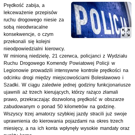
Prędkość zabija, a
lekceważenie przepisów
ruchu drogowego niesie za
sobą nieodwracalne
konsekwencje, o czym
przekonali się kolejni
nieodpowiedzialni kierowcy.
W minioną niedzielę, 21 czerwca, policjanci z Wydziału
Ruchu Drogowego Komendy Powiatowej Policji w
Legionowie prowadzili intensywne kontrole prędkości na
odcinku drogi między miejscowościami Bolesławowo i
Szadki. W ciągu zaledwie jednej godziny funkcjonariusze
ujawnili aż trzech kierujących, którzy rażąco złamali
prawo, przekraczając dozwoloną prędkość w obszarze
zabudowanym o ponad 50 kilometrów na godzinę.
Wszyscy trzej amatorzy szybkiej jazdy stracili już swoje
uprawnienia do kierowania pojazdami na okres trzech
miesięcy, a na ich konta wpłynęły wysokie mandaty oraz