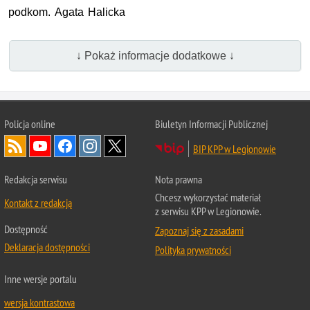
podkom. Agata Halicka
↓ Pokaż informacje dodatkowe ↓
Policja online
Biuletyn Informacji Publicznej
BIP KPP w Legionowie
Redakcja serwisu
Nota prawna
Chcesz wykorzystać materiał
Kontakt z redakcją
z serwisu KPP w Legionowie.
Dostępność
Zapoznaj się z zasadami
Deklaracja dostępności
Polityka prywatności
Inne wersje portalu
wersja kontrastowa