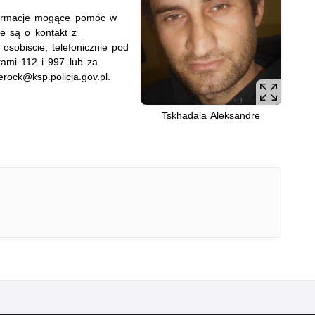
nformacje mogące pomóc w
e są o kontakt z
 osobiście, telefonicznie pod
mi 112 i 997 lub za
rock@ksp.policja.gov.pl.
Tskhadaia Aleksandre