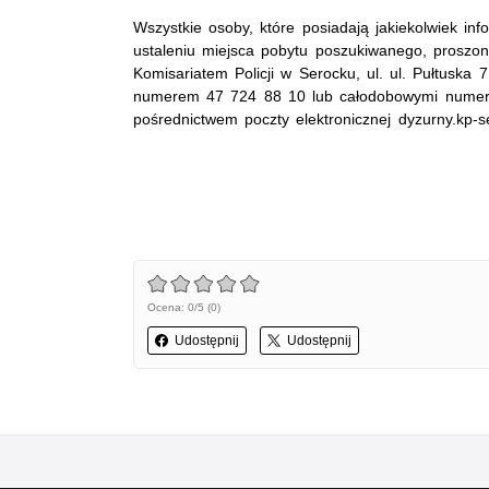
Wszystkie osoby, które posiadają jakiekolwiek i
ustaleniu miejsca pobytu poszukiwanego, proszon
Komisariatem Policji w Serocku, ul. ul. Pułtuska 7
numerem 47 724 88 10 lub całodobowymi numera
pośrednictwem poczty elektronicznej dyzurny.kp-se
Ocena: 0/5 (0)
Udostępnij
Udostępnij