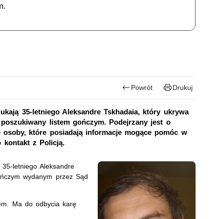
m.
Powrót
Drukuj
zukają 35-letniego Aleksandre Tskhadaia, który ukrywa
 poszukiwany listem gończym. Podejrzany jest o
e osoby, które posiadają informacje mogące pomóc w
 kontakt z Policją.
ą 35-letniego Aleksandre
gończym wydanym przez Sąd
iem. Ma do odbycia karę