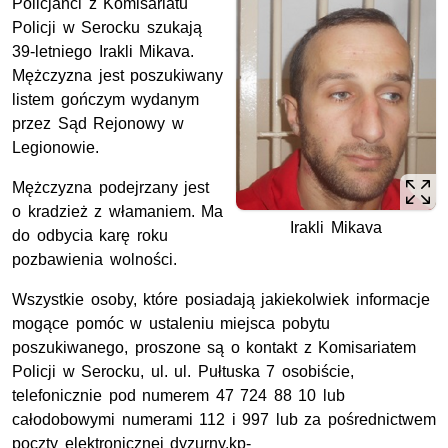
Policjanci z Komisariatu
Policji w Serocku szukają
39-letniego Irakli Mikava.
Mężczyzna jest poszukiwany
listem gończym wydanym
przez Sąd Rejonowy w
Legionowie.
Mężczyzna podejrzany jest
o kradzież z włamaniem. Ma
Irakli Mikava
do odbycia karę roku
pozbawienia wolności.
Wszystkie osoby, które posiadają jakiekolwiek informacje
mogące pomóc w ustaleniu miejsca pobytu
poszukiwanego, proszone są o kontakt z Komisariatem
Policji w Serocku, ul. ul. Pułtuska 7 osobiście,
telefonicznie pod numerem 47 724 88 10 lub
całodobowymi numerami 112 i 997 lub za pośrednictwem
poczty elektronicznej dyzurny.kp-