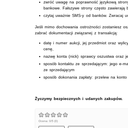
zwróć uwagę na poprawność językową strony,
bankowe. Fałszywe strony często zawierają b
czytaj uważnie SMS-y od banków. Zwracaj uw
Jeśli mimo dochowania ostrożności zostaniesz osz
zabrać dokumentacji związanej z transakcją:
datę i numer aukcji, jej przedmiot oraz wyli
cenę
nazwę konta (nick) sprawcy oszustwa oraz j
sposób kontaktu ze sprzedającym: jego e-ma
ze sprzedającym
sposób dokonania zapłaty: przelew na konto
Życzymy bezpiecznych i udanych zakupów.
Ocena: 0/5 (0)