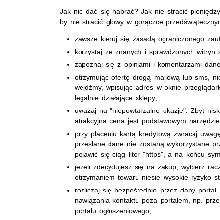
Jak nie dać się nabrać? Jak nie stracić pieniędz
by nie stracić głowy w gorączce przedświąteczny
zawsze kieruj się zasadą ograniczonego zau
korzystaj ze znanych i sprawdzonych witryn s
zapoznaj się z opiniami i komentarzami dan
otrzymując ofertę drogą mailową lub sms, ni
wejdźmy, wpisując adres w oknie przeglądark
legalnie działające sklepy;
uważaj na "niepowtarzalne okazje". Zbyt ni
atrakcyjna cena jest podstawowym narzędzi
przy płaceniu kartą kredytową zwracaj uwagę
przesłane dane nie zostaną wykorzystane p
pojawić się ciąg liter "https", a na końcu sym
jeżeli zdecydujesz się na zakup, wybierz rac
otrzymaniem towaru niesie wysokie ryzyko str
rozliczaj się bezpośrednio przez dany portal
nawiązania kontaktu poza portalem, np. przez
portalu ogłoszeniowego;