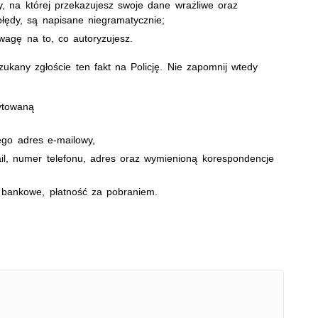
 na której przekazujesz swoje dane wrażliwe oraz
łędy, są napisane niegramatycznie;
agę na to, co autoryzujesz.
ukany zgłoście ten fakt na Policję. Nie zapomnij wtedy
cytowaną
,
ego adres e-mailowy,
il, numer telefonu, adres oraz wymienioną korespondencje
 bankowe, płatność za pobraniem.