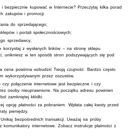
y i bezpiecznie kupować w Internecie? Przeczytaj kilka porad
ch zakupów i promocji
fania do sprzedającego;
klepów i portali społecznościowych;
ego sprzedawcy;
e korzystaj z wysłanych linków – na stronę sklepu
i, unikniesz w ten sposób stron podszywających się pod
ska cena powinna wzbudzić Twoją czujność. Bardzo często
em wykorzystywanym przez oszustów.
 czy połączenie internetowe jest bezpieczne i czy
rzez osoby nieuprawnione. Na początku adresu powinien
bol zamkniętej kłódki.
zej opcję płatności za pobraniem. Wpłata całej kwoty przed
aty pieniędzy.
. Unikaj bezpośrednich transakcji. Uważaj na próby
 komunikatory internetowe. Zobacz instrukcje płatności z